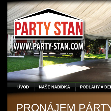
ÚVOD
NAŠE NABÍDKA
PODLAHY A D
PRONÁJEM PÁRTY