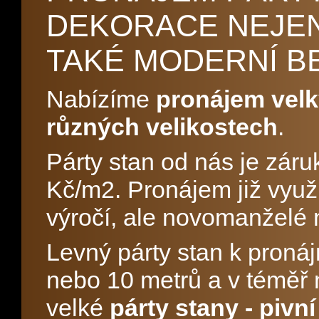
DEKORACE NEJEN
TAKÉ MODERNÍ B
Nabízíme
pronájem velk
různých velikostech
.
Párty stan od nás je záru
Kč/m2. Pronájem již využi
výročí, ale novomanželé n
Levný párty stan k proná
nebo 10 metrů a v téměř
velké
párty stany - pivn